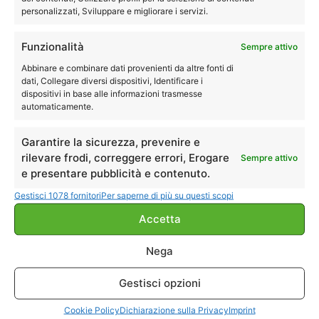
personalizzati, Sviluppare e migliorare i servizi.
Funzionalità
Sempre attivo
Abbinare e combinare dati provenienti da altre fonti di
dati, Collegare diversi dispositivi, Identificare i
dispositivi in base alle informazioni trasmesse
automaticamente.
Lungo il corso del fiume, il cui alveo è costituito da
Garantire la sicurezza, prevenire e
antiche colate laviche solidificate, sono presenti
rilevare frodi, correggere errori, Erogare
Sempre attivo
e presentare pubblicità e contenuto.
scenografici canyon ed insenature più o meno
profonde, note come
Gole dell’Alcantara
.
Gestisci 1078 fornitori
Per saperne di più su questi scopi
Accetta
Il tratto più interessante si trova nei pressi di
Francavilla di Sicilia
: una breve scalinata consente
Nega
di giungere presso una spiaggetta sul fiume,
proprio a ridosso delle gole e sono presenti alcuni
Gestisci opzioni
percorsi che si snodano lungo le rive del fiume.
Cookie Policy
Dichiarazione sulla Privacy
Imprint