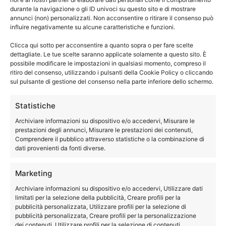
Torna all'indice
durante la navigazione o gli ID univoci su questo sito e di mostrare
annunci (non) personalizzati. Non acconsentire o ritirare il consenso può
In Sicilia con Bambini:
influire negativamente su alcune caratteristiche e funzioni.
Lungo il Corso
Clicca qui sotto per acconsentire a quanto sopra o per fare scelte
dettagliate. Le tue scelte saranno applicate solamente a questo sito. È
possibile modificare le impostazioni in qualsiasi momento, compreso il
dell’Alcantara
ritiro del consenso, utilizzando i pulsanti della Cookie Policy o cliccando
sul pulsante di gestione del consenso nella parte inferiore dello schermo.
L’Alcantara è il principale fiume della Sicilia nord-
Statistiche
orientale e per buona parte del suo percorso
Archiviare informazioni su dispositivo e/o accedervi, Misurare le
segna il confine fra le province di Catania e
prestazioni degli annunci, Misurare le prestazioni dei contenuti,
Messina.
Comprendere il pubblico attraverso statistiche o la combinazione di
dati provenienti da fonti diverse.
Marketing
Archiviare informazioni su dispositivo e/o accedervi, Utilizzare dati
limitati per la selezione della pubblicità, Creare profili per la
pubblicità personalizzata, Utilizzare profili per la selezione di
pubblicità personalizzata, Creare profili per la personalizzazione
dei contenuti, Utilizzare profili per la selezione di contenuti