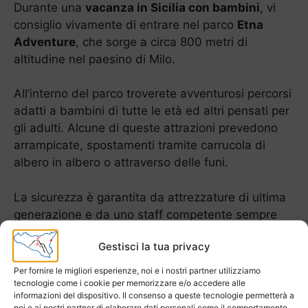
Durante una
vacanza in Sicilia con bambini
, vi
consiglio vivamente di entrare nel parco
Etna
Adventure
, che sorge a circa 800 metri di
altitudine nel paesino di Milo.
All’interno del parco troverete avventurosi percorsi
adatti a bambini di tutte le età ed altri pensati per
gli adulti. Alcune di queste attrazioni prevedono
arrampicate, spostamenti tramite carrucola di
albero in albero o attraverso delle funi.
La sicurezza è garantita da attrezzature di ultima
generazione e da uno staff competente sempre
disponibile. All’interno del parco troverete anche
Gestisci la tua privacy
locali di ristorazione ed una spaziosa area picnic
con possibilità di barbecue.
Per fornire le migliori esperienze, noi e i nostri partner utilizziamo
tecnologie come i cookie per memorizzare e/o accedere alle
informazioni del dispositivo. Il consenso a queste tecnologie permetterà a
noi e ai nostri partner di elaborare dati personali come il comportamento