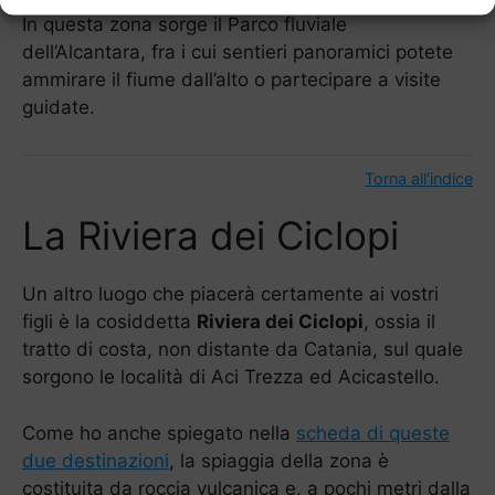
In questa zona sorge il Parco fluviale
dell’Alcantara, fra i cui sentieri panoramici potete
ammirare il fiume dall’alto o partecipare a visite
guidate.
Torna all'indice
La Riviera dei Ciclopi
Un altro luogo che piacerà certamente ai vostri
figli è la cosiddetta
Riviera dei Ciclopi
, ossia il
tratto di costa, non distante da Catania, sul quale
sorgono le località di Aci Trezza ed Acicastello.
Come ho anche spiegato nella
scheda di queste
due destinazioni
, la spiaggia della zona è
costituita da roccia vulcanica e, a pochi metri dalla