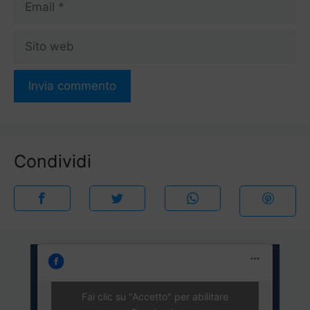
Sito
web
Condividi
Fai clic su "Accetto" per abilitare