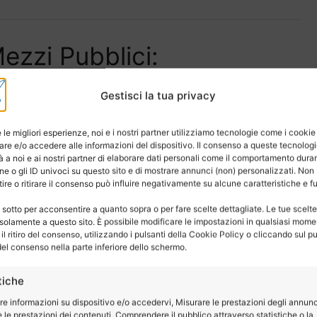
Mezzi Pubblici:
i
Gestisci la tua privacy
o meno efficienti che nell’Italia settentrionale: è una
e le migliori esperienze, noi e i nostri partner utilizziamo tecnologie come i cookie
re e/o accedere alle informazioni del dispositivo. Il consenso a queste tecnolog
 a noi e ai nostri partner di elaborare dati personali come il comportamento duran
e o gli ID univoci su questo sito e di mostrare annunci (non) personalizzati. Non
re o ritirare il consenso può influire negativamente su alcune caratteristiche e f
 sotto per acconsentire a quanto sopra o per fare scelte dettagliate. Le tue scelt
,
solamente a questo sito. È possibile modificare le impostazioni in qualsiasi mome
l ritiro del consenso, utilizzando i pulsanti della Cookie Policy o cliccando sul pu
el consenso nella parte inferiore dello schermo.
tiche
re informazioni su dispositivo e/o accedervi, Misurare le prestazioni degli annunc
 le prestazioni dei contenuti, Comprendere il pubblico attraverso statistiche o la