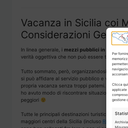
Vacanza in Sicilia coi 
Considerazioni General
In linea generale, i
mezzi pubblici in Sicilia
son
Per fornir
verità oggettiva che non può essere taciuta.
memorizza
permetterà
navigazion
Tutto sommato, però, organizzandosi bene, ci
acconsenti
si può affidare al servizio pubblico e vivere la
Clicca qui
propria vacanza senza troppi patemi. In Europa
applicate 
ho avuto modo di riscontrare situazioni ben
compreso i
peggiori
gestione d
Statis
Tutte le principali destinazioni turistiche ed i
maggiori centri della Sicilia (incluso
Riposto
)
Archivia
Misurare