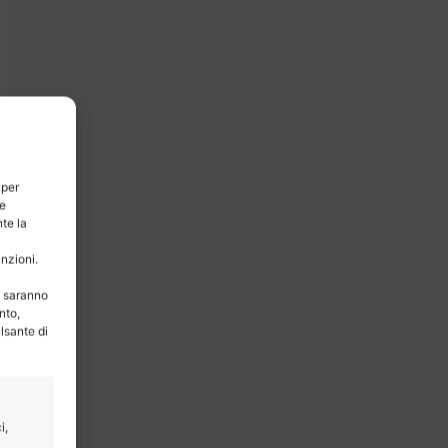
 per
ie
te la
unzioni.
e saranno
nto,
lsante di
i,