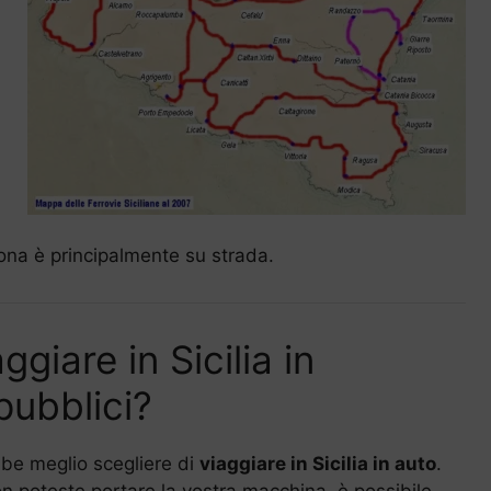
ona è principalmente su strada.
giare in Sicilia in
pubblici?
bbe meglio scegliere di
viaggiare in Sicilia in auto
.
on poteste portare la vostra macchina, è possibile