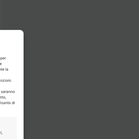
 per
ie
te la
unzioni.
e saranno
nto,
lsante di
i,