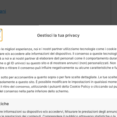
iani
liana
Gestisci la tua privacy
e le migliori esperienze, noi e i nostri partner utilizziamo tecnologie come i cookie
avola
re e/o accedere alle informazioni del dispositivo. Il consenso a queste tecnolog
 a noi e ai nostri partner di elaborare dati personali come il comportamento duran
e o gli ID univoci su questo sito e di mostrare annunci (non) personalizzati. Non
in primo luogo dalle caratteristiche geografiche della
re o ritirare il consenso può influire negativamente su alcune caratteristiche e f
 (l’
Etna
ovviamente, ma anche i
monti Nebrodi
).
 sotto per acconsentire a quanto sopra o per fare scelte dettagliate. Le tue scelt
ingredienti che utilizziamo nelle nostre ricette, sia
solamente a questo sito. È possibile modificare le impostazioni in qualsiasi mome
l ritiro del consenso, utilizzando i pulsanti della Cookie Policy o cliccando sul pu
iatto!
el consenso nella parte inferiore dello schermo.
 spesso radici molto antiche e risentono della storia
tiche
 qui si sono susseguite nel corso dei secoli, come ne
re informazioni su dispositivo e/o accedervi, Misurare le prestazioni degli annunc
più generali.
 le prestazioni dei contenuti, Comprendere il pubblico attraverso statistiche o la