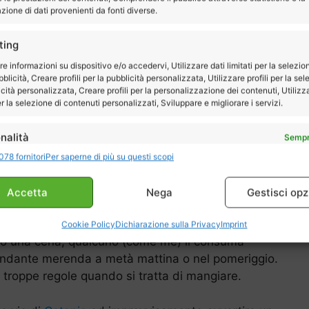
ione di dati provenienti da fonti diverse.
ibuiscono a rendere la nostra cucina estremamente
ting
re informazioni su dispositivo e/o accedervi, Utilizzare dati limitati per la selezio
bblicità, Creare profili per la pubblicità personalizzata, Utilizzare profili per la se
Torna all'indice
icità personalizzata, Creare profili per la personalizzazione dei contenuti, Utilizz
per la selezione di contenuti personalizzati, Sviluppare e migliorare i servizi.
a: la Tavola Calda
nalità
Sempr
078 fornitori
Per saperne di più su questi scopi
 e combinare dati provenienti da altre fonti di dati, Collegare diversi
ivi, Identificare i dispositivi in base alle informazioni trasmesse
icamente.
ni
parlando della
tavola calda catanese
, un insieme
Accetta
Nega
Gestisci opz
ogni occasione.
ire la sicurezza, prevenire e rilevare frodi, correggere
Cookie Policy
Dichiarazione sulla Privacy
Imprint
Sempr
, Erogare e presentare pubblicità e contenuto.
o una cena, qualcuno (come me) li consuma
bbondante merenda a metà mattina o nel pomeriggio.
o troppe regole quando si tratta di mangiare.