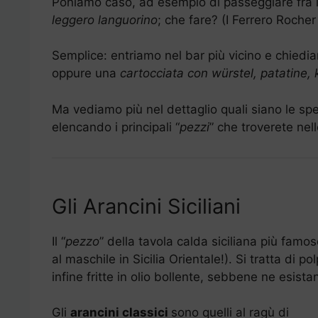
Poniamo caso, ad esempio di passeggiare fra l
leggero languorino
; che fare? (I Ferrero Roche
Semplice: entriamo nel bar più vicino e chiedi
oppure una
cartocciata con würstel, patatine
Ma vediamo più nel dettaglio quali siano le spe
elencando i principali “
pezzi
” che troverete nelle
Gli Arancini Siciliani
Il “
pezzo
” della tavola calda siciliana più famo
al maschile in Sicilia Orientale!). Si tratta di p
infine fritte in olio bollente, sebbene ne esista
Gli
arancini classici
sono quelli al ragù di