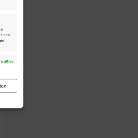
ne
lezione
are
e attivo
ioni
e attivo