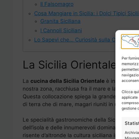
Il Falsomagro
Cosa Mangiare in Sicilia: i Dolci Tipici Sicil
Granita Siciliana
I Cannoli Siciliani
Lo Sapevi che… Curiosità sulla Cucina Sici
Per fornir
La Sicilia Orientale a T
memorizza
permetterà
navigazion
La
cucina della Sicilia Orientale
è influenzata 
acconsenti
nostra zona, racchiusa fra il mare e la montagna
Clicca qui
Questa collocazione spiega la grande varietà di 
applicate 
compreso i
di terra che di mare, magari riuniti in un unico p
gestione d
Le specialità gastronomiche della Sicilia hanno
Statis
dell’isola e delle innumerevoli dominazioni che
Archivia
risente d’altronde la cultura siciliana in termini 
Misurare