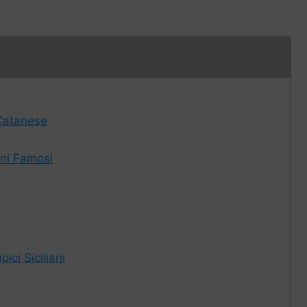
 Catanese
iani Famosi
ici Siciliani