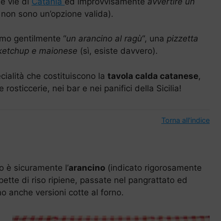
e vie di
Catania
ed improvvisamente
avvertire un
r non sono un’opzione valida).
amo gentilmente “
un arancino al ragù
“, una
pizzetta
, ketchup e maionese
(sì, esiste davvero).
cialità che costituiscono la
tavola calda catanese
,
 rosticcerie, nei bar e nei panifici della Sicilia!
Torna all'indice
so è sicuramente l’
arancino
(indicato rigorosamente
olpette di riso ripiene, passate nel pangrattato ed
no anche versioni cotte al forno.